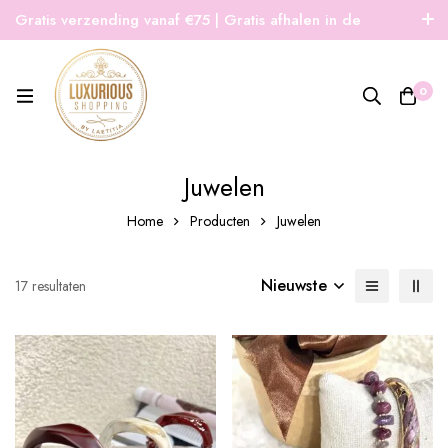
Gratis verzending vanaf €75 | Gratis afhalen in de
winkel | Snelle verzending
0
Juwelen
Home
Producten
Juwelen
Nieuwste
Gesorteerd
17 resultaten
op
nieuwste