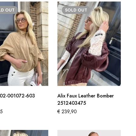
LD
OUT
SOLD
OUT
 02-001072-603
Alix Faux Leather Bomber
2512403475
95
€
239,90