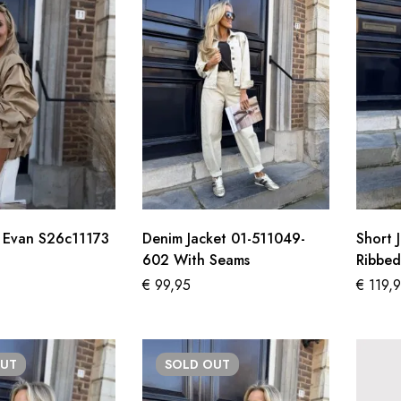
Vest/body Evan S26c11173
Denim Jacket 01-511049-
Short 
602 With Seams
Ribbe
€
99,95
€
119,
UT
SOLD
OUT