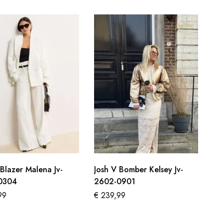
 Blazer Malena Jv-
Josh V Bomber Kelsey Jv-
0304
2602-0901
99
€
239,99