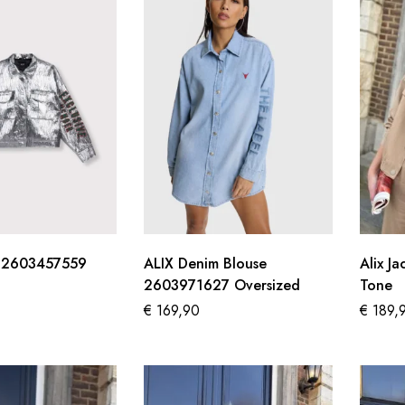
et 2603457559
ALIX Denim Blouse
Alix J
2603971627 Oversized
Tone
€
169,90
€
189,