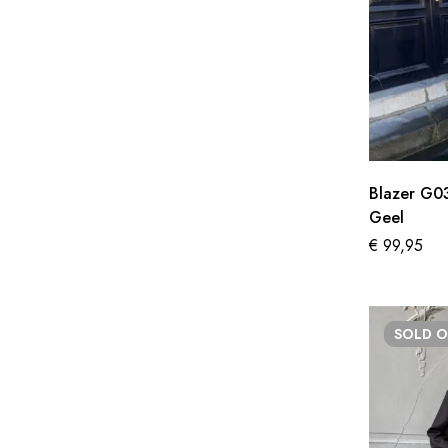
Blazer G0
Geel
€
99,95
SOLD
O