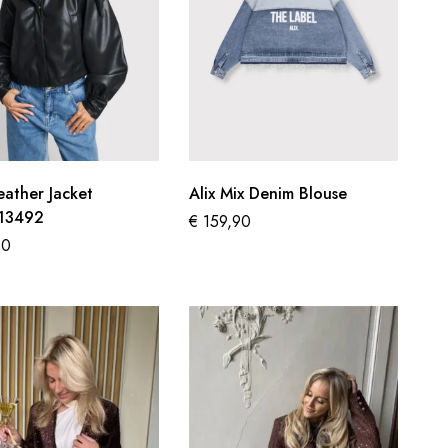
eather Jacket
Alix Mix Denim Blouse
13492
€
159,90
90