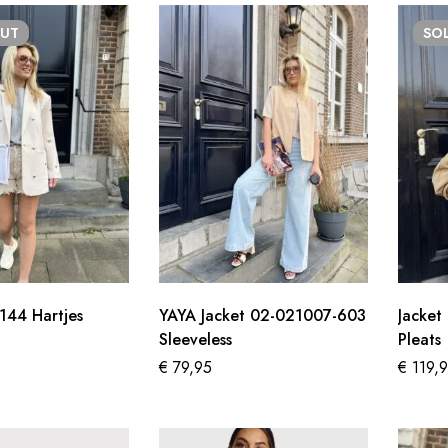
UT
SO
144 Hartjes
YAYA Jacket 02-021007-603
Jacket
Sleeveless
Pleats
€
79,95
€
119,