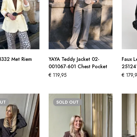
3332 Met Riem
YAYA Teddy Jacket 02-
Faux L
001067-601 Chest Pocket
25124
€
119,95
€
179,
UT
SOLD
OUT