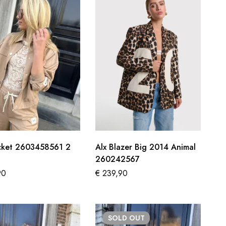
acket 2603458561 2
Alx Blazer Big 2014 Animal
260242567
90
€
239,90
SOLD
OUT