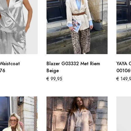
 Waistcoat
Blazer G03332 Met Riem
YAYA C
76
Beige
00106
€
99,95
€
149,