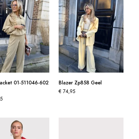
Jacket 01-511046-602
Blazer Zp858 Geel
d
€
74,95
95