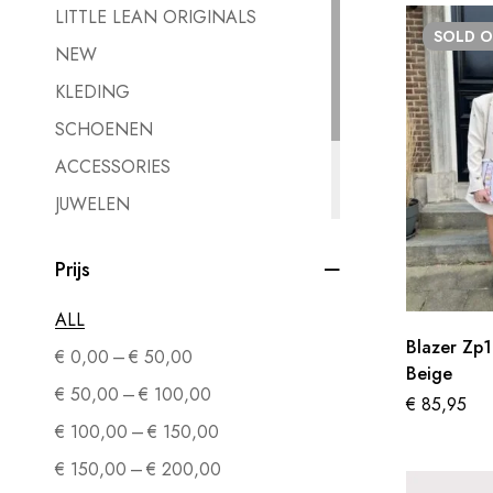
LITTLE LEAN ORIGINALS
SOLD
O
NEW
KLEDING
SCHOENEN
ACCESSORIES
JUWELEN
CADEAUBON
Prijs
SALE
GEEN CATEGORIE
ALL
Blazer Zp1
–
€
0,00
€
50,00
Beige
–
€
50,00
€
100,00
€
85,95
–
€
100,00
€
150,00
–
€
150,00
€
200,00