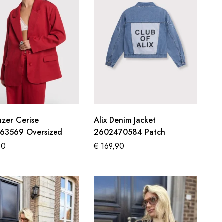
lazer Cerise
Alix Denim Jacket
63569 Oversized
2602470584 Patch
90
€
169,90