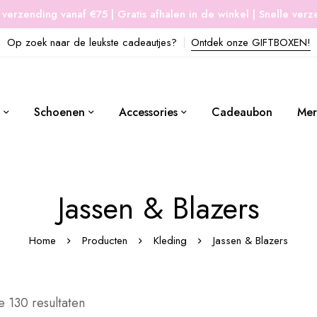
 verzending vanaf €75 | Gratis afhalen in de winkel | Snelle ver
Op zoek naar de leukste cadeautjes?
Ontdek onze GIFTBOXEN!
Schoenen
Accessories
Cadeaubon
Mer
Jassen & Blazers
Home
Producten
Kleding
Jassen & Blazers
e 130 resultaten