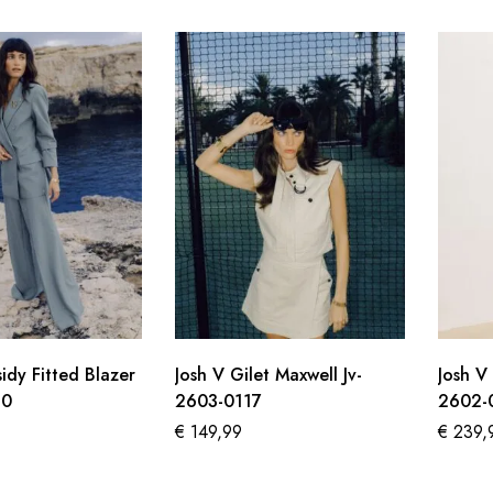
idy Fitted Blazer
Josh V Gilet Maxwell Jv-
Josh V
30
2603-0117
2602-
€
149,99
€
239,