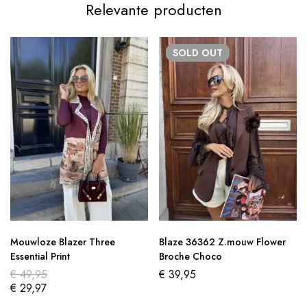
Relevante producten
SOLD
OUT
Mouwloze Blazer Three
Blaze 36362 Z.mouw Flower
Essential Print
Broche Choco
€
49,95
€
39,95
€
29,97