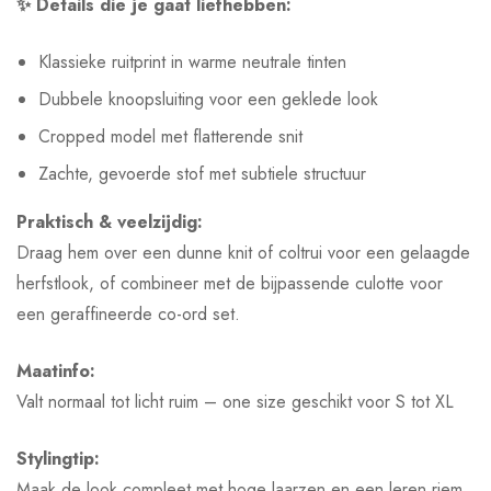
✨ Details die je gaat liefhebben:
Klassieke ruitprint in warme neutrale tinten
Dubbele knoopsluiting voor een geklede look
Cropped model met flatterende snit
Zachte, gevoerde stof met subtiele structuur
Praktisch & veelzijdig:
Draag hem over een dunne knit of coltrui voor een gelaagde
herfstlook, of combineer met de bijpassende culotte voor
een geraffineerde co-ord set.
Maatinfo:
Valt normaal tot licht ruim – one size geschikt voor S tot XL
Stylingtip:
Maak de look compleet met hoge laarzen en een leren riem