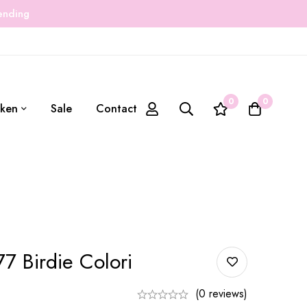
zending
0
0
ken
Sale
Contact
77 Birdie Colori
(0 reviews)