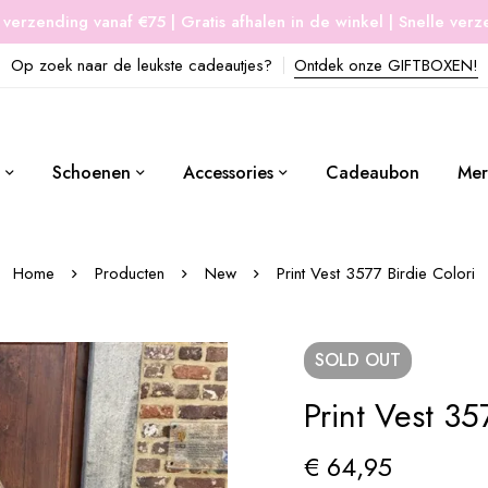
 verzending vanaf €75 | Gratis afhalen in de winkel | Snelle ver
Op zoek naar de leukste cadeautjes?
Ontdek onze GIFTBOXEN!
Schoenen
Accessories
Cadeaubon
Mer
Home
Producten
New
Print Vest 3577 Birdie Colori
SOLD
OUT
Print Vest 35
€
64,95