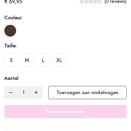
€
69,95
(0 reviews)
Couleur:
Taille:
S
M
L
XL
Aantal
Toevoegen aan winkelwagen
Meteen afrekenen