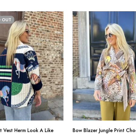
D
OUT
kt Vest Herm Look A Like
Bow Blazer Jungle Print Cho