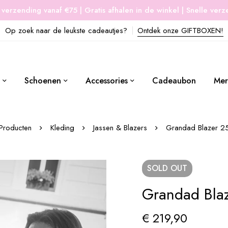
 verzending vanaf €75 | Gratis afhalen in de winkel | Snelle ver
Op zoek naar de leukste cadeautjes?
Ontdek onze GIFTBOXEN!
Schoenen
Accessories
Cadeaubon
Mer
Producten
Kleding
Jassen & Blazers
Grandad Blazer 
SOLD
OUT
Grandad Bla
€
219,90