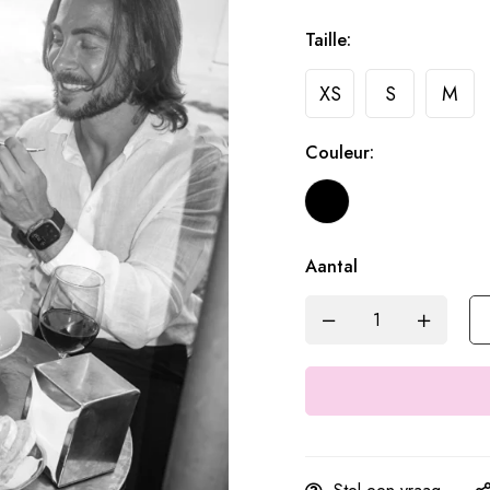
Taille:
XS
S
M
Couleur:
Aantal