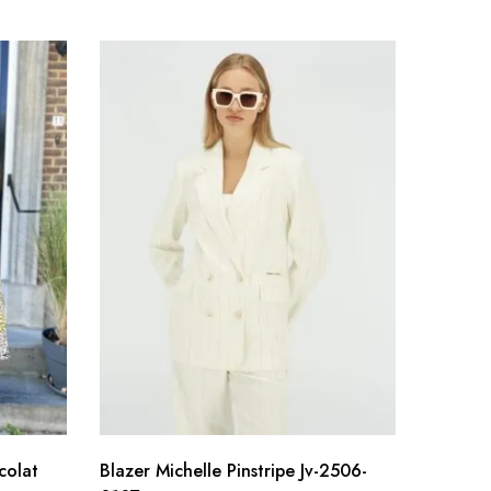
SOL
colat
Blazer Michelle Pinstripe Jv-2506-
Sporty 