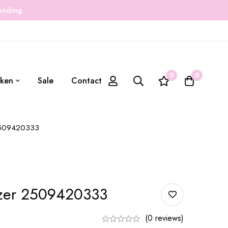
zending
0
0
ken
Sale
Contact
2509420333
zer 2509420333
(0 reviews)