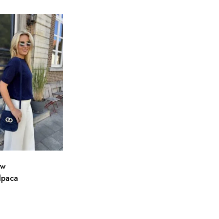
uw
lpaca