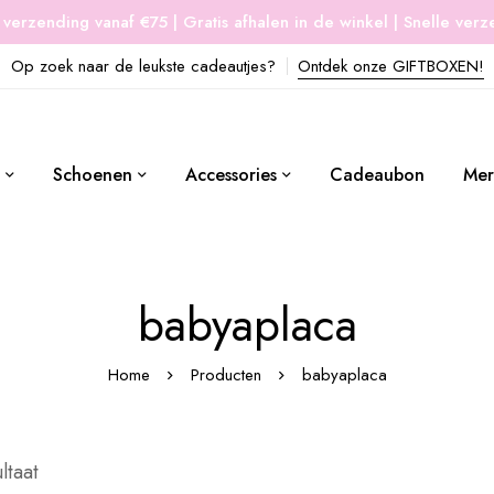
 verzending vanaf €75 | Gratis afhalen in de winkel | Snelle ver
Op zoek naar de leukste cadeautjes?
Ontdek onze GIFTBOXEN!
Schoenen
Accessories
Cadeaubon
Mer
babyaplaca
Home
Producten
babyaplaca
ltaat