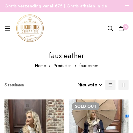
Gratis verzending vanaf €75 | Gratis afhalen in de
winkel | Snelle verzending
0
fauxleather
Home
Producten
fauxleather
Nieuwste
Gesorteerd
5 resultaten
op
nieuwste
SOLD
OUT