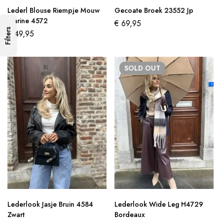
Lederl Blouse Riempje Mouw
Gecoate Broek 23552 Jp
Marine 4572
€
69,95
Filters
€
49,95
SOLD
OUT
Lederlook Jasje Bruin 4584
Lederlook Wide Leg H4729
Zwart
Bordeaux