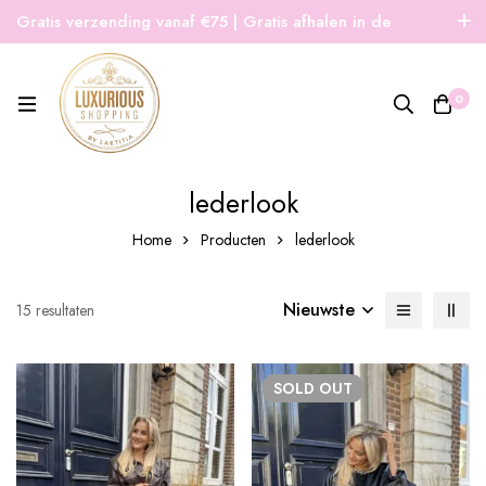
Gratis verzending vanaf €75 | Gratis afhalen in de
winkel | Snelle verzending
0
lederlook
Home
Producten
lederlook
Nieuwste
Gesorteerd
15 resultaten
op
nieuwste
SOLD
OUT