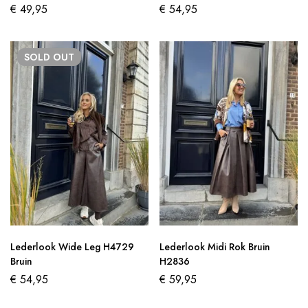
€
49,95
€
54,95
SOLD
OUT
Lederlook Wide Leg H4729
Lederlook Midi Rok Bruin
Bruin
H2836
€
54,95
€
59,95