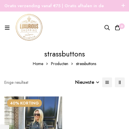
Gratis verzending vanaf €75 | Gratis afhalen in de
winkel | Snelle verzending
0
strassbuttons
Home
Producten
strassbuttons
Nieuwste
Enige resultaat
40% KORTING