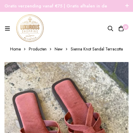
Gratis verzending vanaf €75 | Gratis afhalen in de
winkel | Snelle verzending
0
Home
Producten
New
Sienna Knot Sandal Terracotta