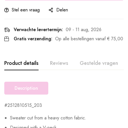
Stel een vraag
Delen
Verwachte levertermijn:
09 - 11 aug, 2026
Gratis verzending:
Op alle bestellingen vanaf
€
75,00
Product details
Reviews
Gestelde vragen
Description
#2512810515_203
Sweater cut from a heavy cotton fabric.
Designed with a V-neck.