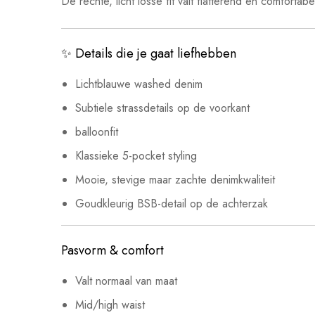
De rechte, licht losse fit valt flatterend en comfort
✨ Details die je gaat liefhebben
Lichtblauwe washed denim
Subtiele strassdetails op de voorkant
balloonfit
Klassieke 5-pocket styling
Mooie, stevige maar zachte denimkwaliteit
Goudkleurig BSB-detail op de achterzak
Pasvorm & comfort
Valt normaal van maat
Mid/high waist