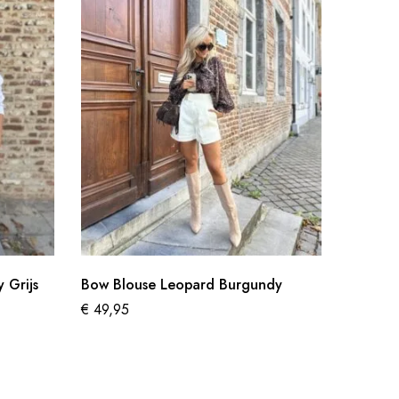
 Grijs
Bow Blouse Leopard Burgundy
Jeanshe
€
49,95
€
74,95
€
44,97