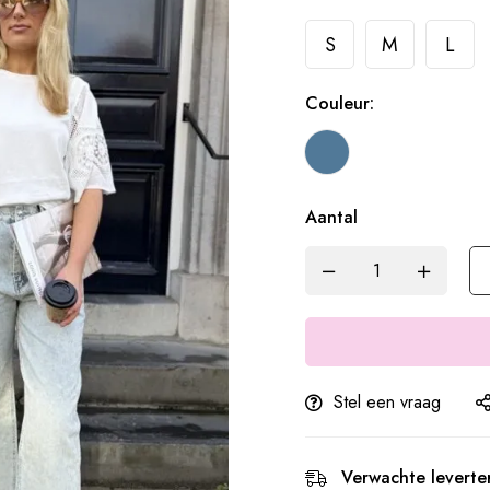
S
M
L
Couleur:
Aantal
Stel een vraag
Verwachte leverter