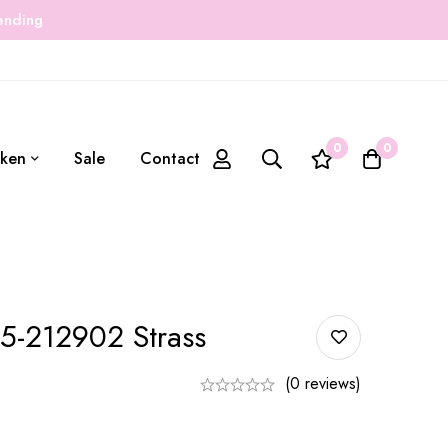
zending
0
0
ken
Sale
Contact
5-212902 Strass
(0 reviews)