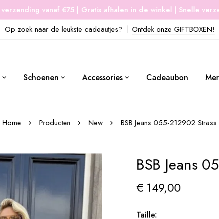
 verzending vanaf €75 | Gratis afhalen in de winkel | Snelle ver
Op zoek naar de leukste cadeautjes?
Ontdek onze GIFTBOXEN!
Schoenen
Accessories
Cadeaubon
Mer
Home
Producten
New
BSB Jeans 055-212902 Strass
BSB Jeans 05
€
149,00
Taille: