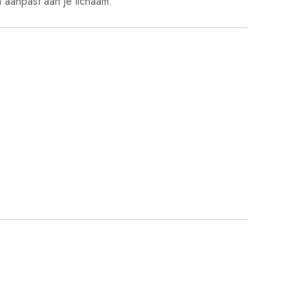
h aanpast aan je lichaam.