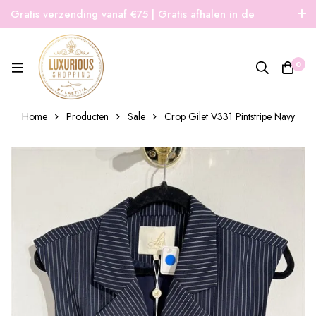
Gratis verzending vanaf €75 | Gratis afhalen in de
winkel | Snelle verzending
0
Home
Producten
Sale
Crop Gilet V331 Pintstripe Navy