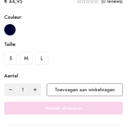
€
44,95
(0 reviews)
Couleur:
Taille:
S
M
L
Aantal
Toevoegen aan winkelwagen
Meteen afrekenen