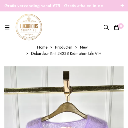
Gratis verzending vanaf €75 | Gratis afhalen in de
winkel | Snelle verzending
0
Home
Producten
New
Debardeur Knit 24238 Kidmohair Lila V-H