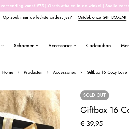
 verzending vanaf €75 | Gratis afhalen in de winkel | Snelle ver
Op zoek naar de leukste cadeautjes?
Ontdek onze GIFTBOXEN!
Schoenen
Accessories
Cadeaubon
Mer
Home
Producten
Accessories
Giftbox 16 Cozy Love
SOLD
OUT
Giftbox 16 C
€
39,95