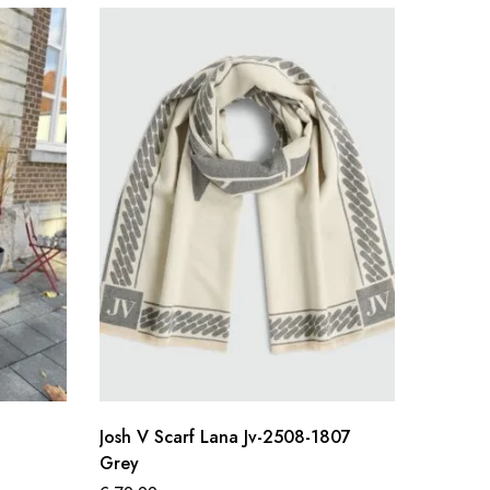
Josh V Scarf Lana Jv-2508-1807
Beanie
Grey
€
19,95