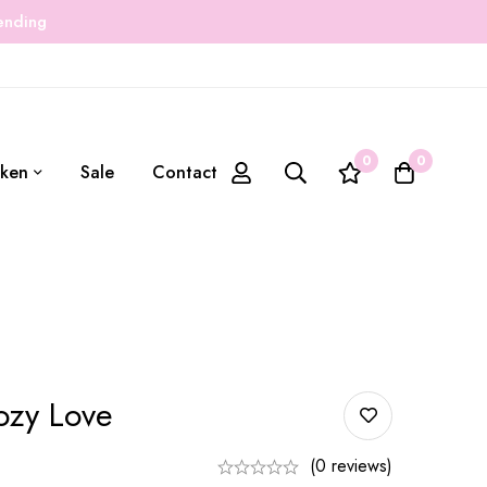
zending
0
0
ken
Sale
Contact
ozy Love
(0 reviews)