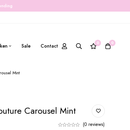
zending
0
0
ken
Sale
Contact
rousel Mint
outure Carousel Mint
(0 reviews)