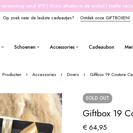
 verzending vanaf €75 | Gratis afhalen in de winkel | Snelle ver
Op zoek naar de leukste cadeautjes?
Ontdek onze GIFTBOXEN!
Schoenen
Accessories
Cadeaubon
Mer
Producten
Accessories
Divers
Giftbox 19 Couture Ca
SOLD
OUT
Giftbox 19 C
€
64,95