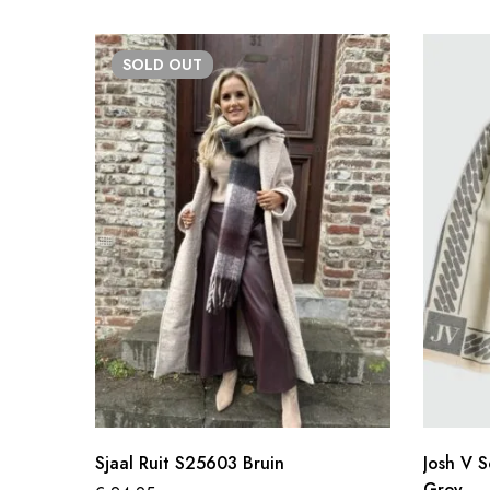
SOLD
OUT
Sjaal Ruit S25603 Bruin
Josh V 
Grey