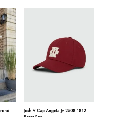
frond
Josh V Cap Angela Jv-2508-1812
Basic Sj
Berry Red