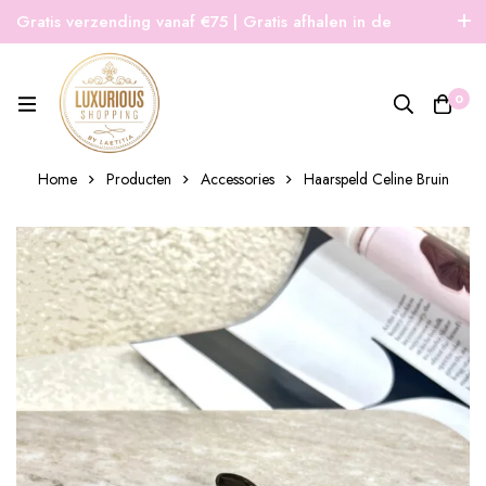
Gratis verzending vanaf €75 | Gratis afhalen in de
winkel | Snelle verzending
0
Home
Producten
Accessories
Haarspeld Celine Bruin