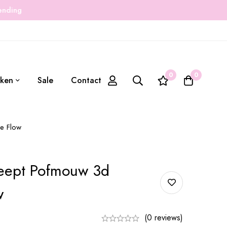
zending
0
0
ken
Sale
Contact
e Flow
eept Pofmouw 3d
w
(0 reviews)