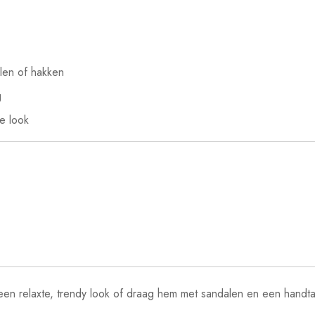
len of hakken
g
e look
n relaxte, trendy look of draag hem met sandalen en een handtas