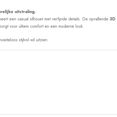
elijke uitstraling.
eert een casual silhouet met verfijnde details. De opvallende
3D 
t zorgt voor ultiem comfort en een moderne look.
teloos stijlvol wil uitzien.