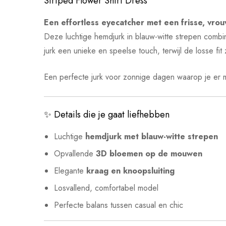
Striped Flower Shirt Dress
Een effortless eyecatcher met een frisse, vrouw
Deze luchtige hemdjurk in blauw-witte strepen combin
jurk een unieke en speelse touch, terwijl de losse fi
Een perfecte jurk voor zonnige dagen waarop je er moei
✨ Details die je gaat liefhebben
Luchtige
hemdjurk met blauw-witte strepen
Opvallende
3D bloemen op de mouwen
Elegante
kraag en knoopsluiting
Losvallend, comfortabel model
Perfecte balans tussen casual en chic