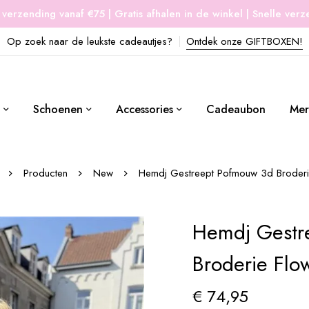
 verzending vanaf €75 | Gratis afhalen in de winkel | Snelle ver
Op zoek naar de leukste cadeautjes?
Ontdek onze GIFTBOXEN!
Schoenen
Accessories
Cadeaubon
Mer
Producten
New
Hemdj Gestreept Pofmouw 3d Broderi
Hemdj Gestr
Broderie Flo
€
74,95