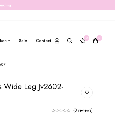
zending
0
0
ken
Sale
Contact
607
s Wide Leg Jv2602-
(0 reviews)