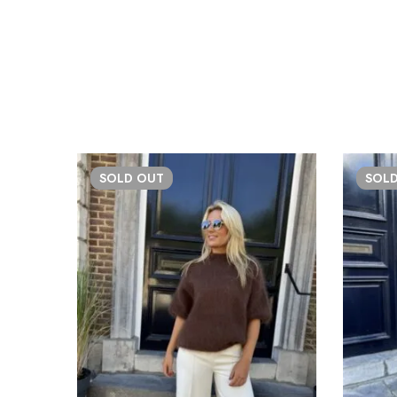
SOLD
OUT
SOL