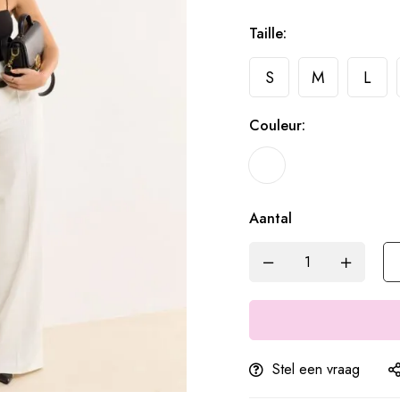
Taille:
S
M
L
Couleur:
Aantal
Stel een vraag