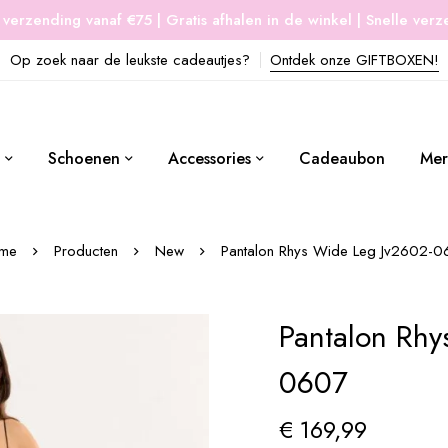
 verzending vanaf €75 | Gratis afhalen in de winkel | Snelle ver
Op zoek naar de leukste cadeautjes?
Ontdek onze GIFTBOXEN!
Schoenen
Accessories
Cadeaubon
Mer
me
Producten
New
Pantalon Rhys Wide Leg Jv2602-0
Pantalon Rhy
0607
€
169,99