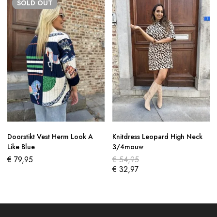
SOLD
OUT
Doorstikt Vest Herm Look A
Knitdress Leopard High Neck
Like Blue
3/4mouw
€
79,95
€
54,95
€
32,97