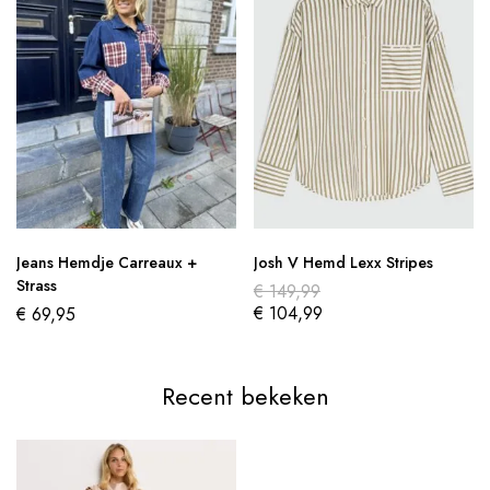
Jeans Hemdje Carreaux +
Josh V Hemd Lexx Stripes
Strass
€
149,99
€
104,99
€
69,95
Recent bekeken