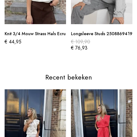
Knit 3/4 Mouw Strass Hals Ecru
Longsleeve Studs 2508869419
€
44,95
€
109,90
€
76,93
Recent bekeken