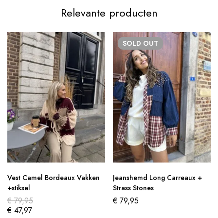
Relevante producten
SOLD
OUT
Vest Camel Bordeaux Vakken
Jeanshemd Long Carreaux +
+stiksel
Strass Stones
€
79,95
€
79,95
€
47,97