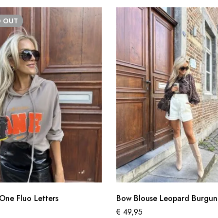
D
OUT
One Fluo Letters
Bow Blouse Leopard Burgu
€
49,95