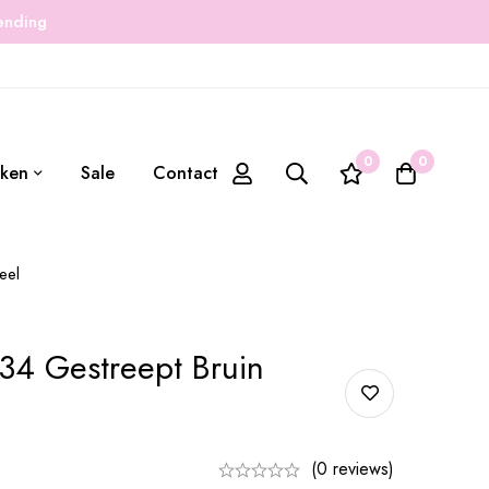
zending
0
0
ken
Sale
Contact
eel
934 Gestreept Bruin
(0 reviews)