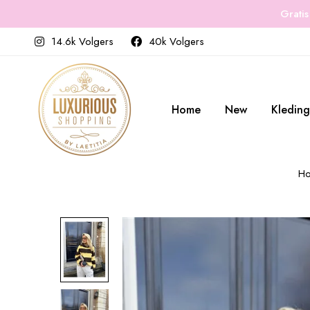
Gratis
14.6k Volgers
40k Volgers
Home
New
Kleding
H