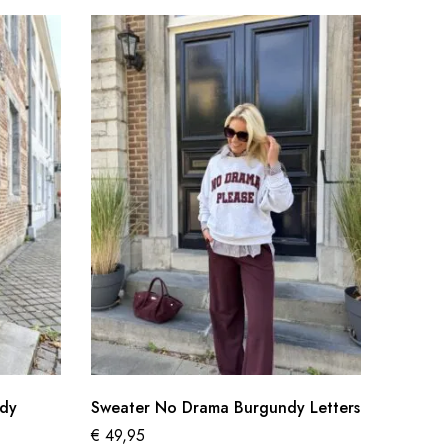
ndy
Sweater No Drama Burgundy Letters
Basic K
€
49,95
€
44,95