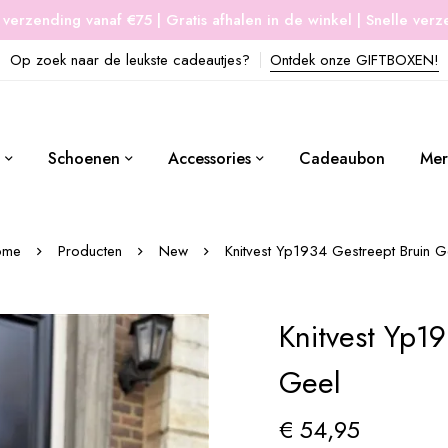
 verzending vanaf €75 | Gratis afhalen in de winkel | Snelle ver
Op zoek naar de leukste cadeautjes?
Ontdek onze GIFTBOXEN!
Schoenen
Accessories
Cadeaubon
Mer
ome
Producten
New
Knitvest Yp1934 Gestreept Bruin G
Knitvest Yp1
Geel
€
54,95