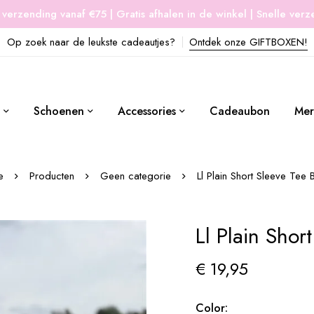
 verzending vanaf €75 | Gratis afhalen in de winkel | Snelle ver
Op zoek naar de leukste cadeautjes?
Ontdek onze GIFTBOXEN!
Schoenen
Accessories
Cadeaubon
Mer
e
Producten
Geen categorie
Ll Plain Short Sleeve Tee
Ll Plain Shor
€
19,95
Color: