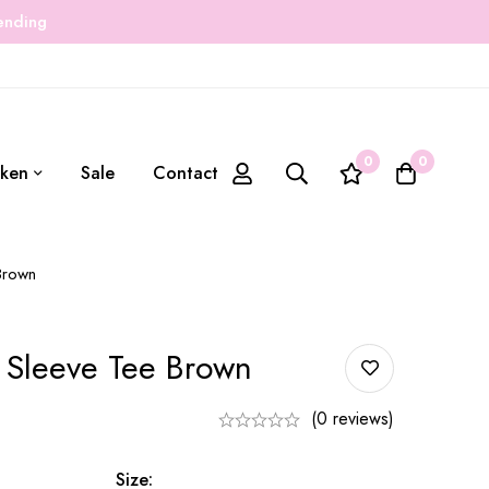
zending
0
0
ken
Sale
Contact
 Brown
t Sleeve Tee Brown
(0 reviews)
Size: