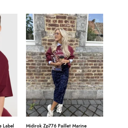
SOL
e Label
Midirok Zp776 Paillet Marine
Bomber