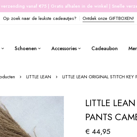
 verzending vanaf €75 | Gratis afhalen in de winkel | Snelle ver
Op zoek naar de leukste cadeautjes?
Ontdek onze GIFTBOXEN!
Schoenen
Accessories
Cadeaubon
Mer
oducten
LITTLE LEAN
LITTLE LEAN ORIGINAL STITCH KEY
LITTLE LEAN
PANTS CAM
€
44,95