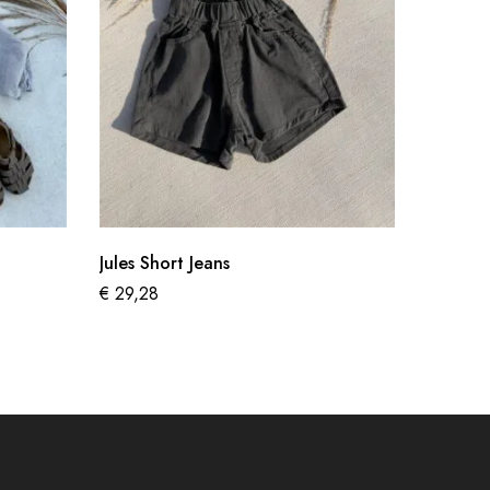
Jules Short Jeans
Basic T
€
29,28
€
19,95