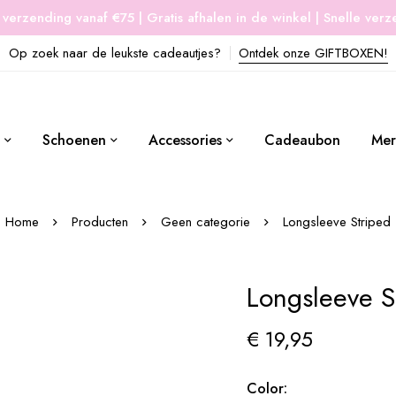
 verzending vanaf €75 | Gratis afhalen in de winkel | Snelle ver
Op zoek naar de leukste cadeautjes?
Ontdek onze GIFTBOXEN!
Schoenen
Accessories
Cadeaubon
Mer
Home
Producten
Geen categorie
Longsleeve Striped
Longsleeve S
€
19,95
Color: