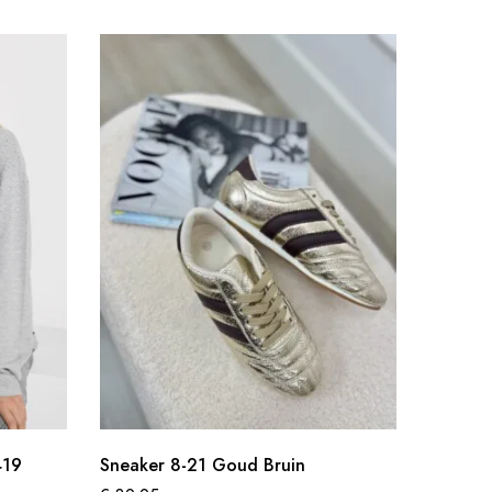
SOL
419
Sneaker 8-21 Goud Bruin
Bomber