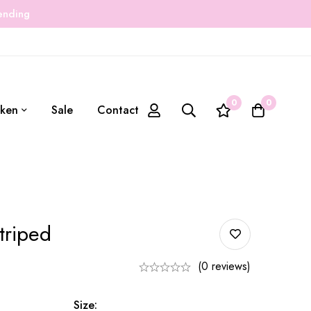
zending
0
0
ken
Sale
Contact
triped
(0 reviews)
Size: