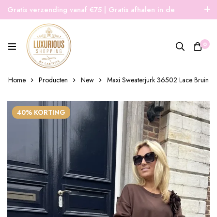
Gratis verzending vanaf €75 | Gratis afhalen in de
winkel | Snelle verzending
0
Home
Producten
New
Maxi Sweaterjurk 36502 Lace Bruin
40% KORTING