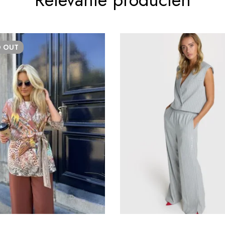
D
OUT