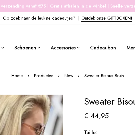
 verzending vanaf €75 | Gratis afhalen in de winkel | Snelle ver
Op zoek naar de leukste cadeautjes?
Ontdek onze GIFTBOXEN!
Schoenen
Accessories
Cadeaubon
Mer
Home
Producten
New
Sweater Bisous Bruin
Sweater Biso
€
44,95
Taille: