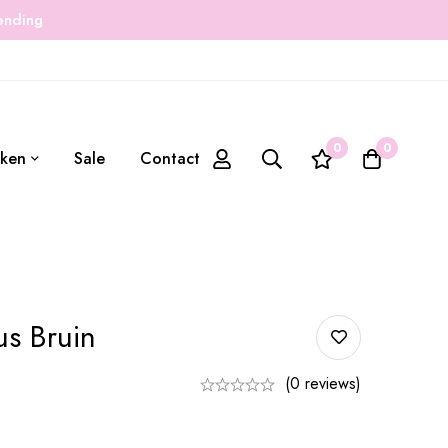
zending
0
0
ken
Sale
Contact
us Bruin
(0 reviews)