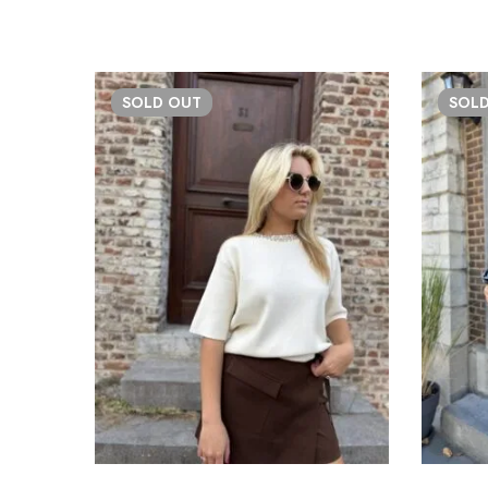
SOLD
OUT
SOL