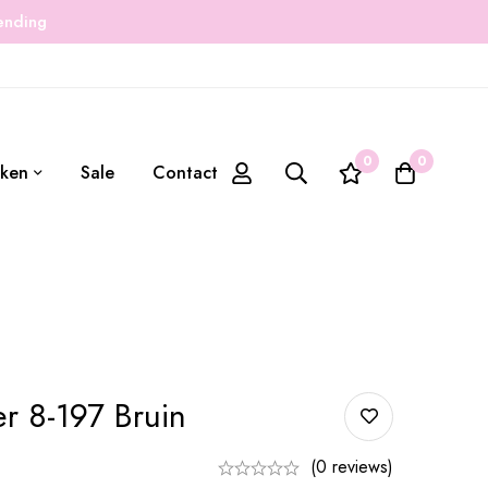
zending
0
0
ken
Sale
Contact
r 8-197 Bruin
(0 reviews)