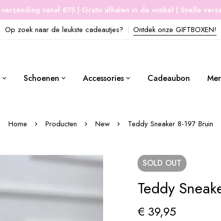
 verzending vanaf €75 | Gratis afhalen in de winkel | Snelle ver
Op zoek naar de leukste cadeautjes?
Ontdek onze GIFTBOXEN!
Schoenen
Accessories
Cadeaubon
Mer
Home
Producten
New
Teddy Sneaker 8-197 Bruin
SOLD
OUT
Teddy Sneake
€
39,95