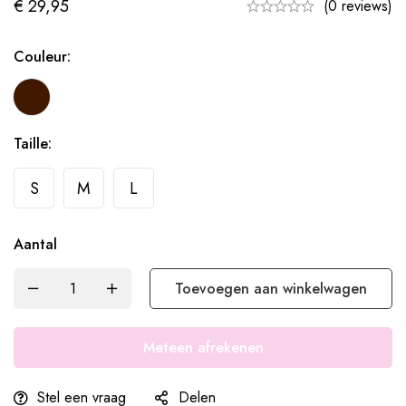
€
29,95
(0 reviews)
Couleur:
Taille:
S
M
L
Aantal
Toevoegen aan winkelwagen
Meteen afrekenen
Stel een vraag
Delen