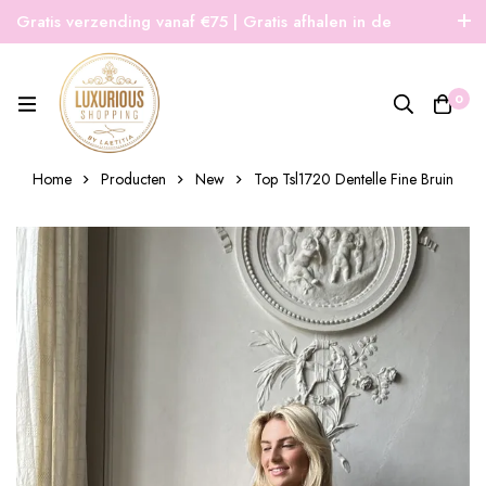
Gratis verzending vanaf €75 | Gratis afhalen in de
winkel | Snelle verzending
0
Home
Producten
New
Top Tsl1720 Dentelle Fine Bruin