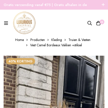
Gratis verzending vanaf €75 | Gratis afhalen in de
winkel | Snelle verzending
0
Home
Producten
Kleding
Truien & Vesten
Vest Camel Bordeaux Vakken +stiksel
40% KORTING