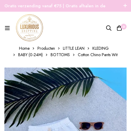
Gratis verzending vanaf €75 | Gratis afhalen in de
winkel | Snelle verzending
0
Home
Producten
LITTLE LEAN
KLEDING
BABY (0-24M)
BOTTOMS
Cotton Chino Pants Wit