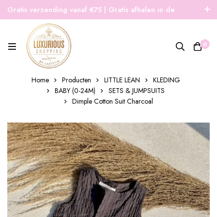
Gratis verzending vanaf €75 | Gratis afhalen in de
winkel | Snelle verzending
0
Home
Producten
LITTLE LEAN
KLEDING
BABY (0-24M)
SETS & JUMPSUITS
Dimple Cotton Suit Charcoal