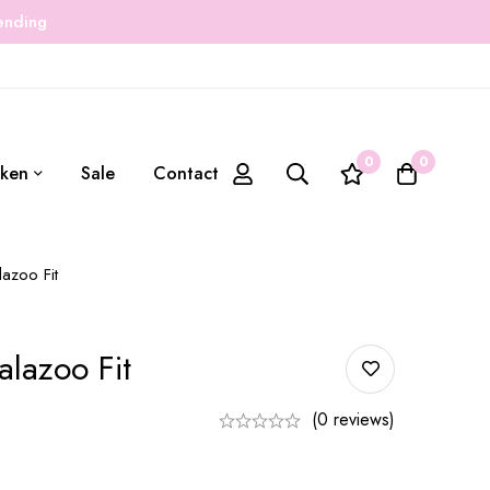
zending
0
0
ken
Sale
Contact
azoo Fit
alazoo Fit
(0 reviews)