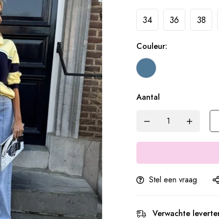
34
36
38
Couleur:
Aantal
Stel een vraag
Verwachte leverter