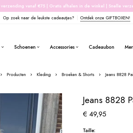
 verzending vanaf €75 | Gratis afhalen in de winkel | Snelle ver
Op zoek naar de leukste cadeautjes?
Ontdek onze GIFTBOXEN!
Schoenen
Accessories
Cadeaubon
Mer
Producten
Kleding
Broeken & Shorts
Jeans 8828 Pal
Jeans 8828 P
€
49,95
Taille: