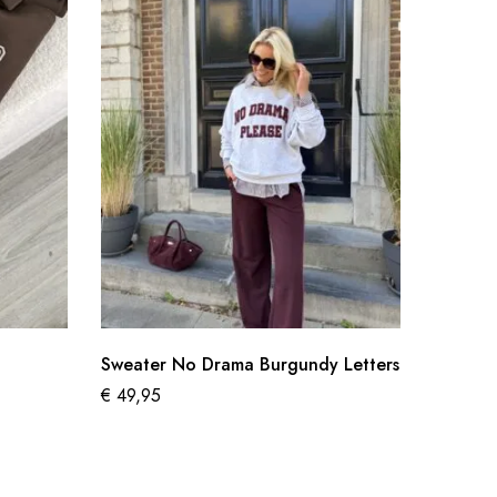
Sweater No Drama Burgundy Letters
Kidmoh
€
49,95
€
99,95