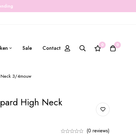
zending
0
0
ken
Sale
Contact
gh Neck 3/4mouw
opard High Neck
(0 reviews)