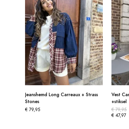
Jeanshemd Long Carreaux + Strass
Vest Ca
Stones
+stiksel
€
79,95
€
79,95
€
47,97