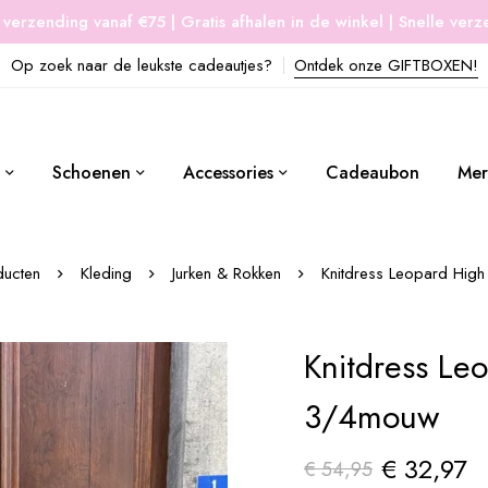
 verzending vanaf €75 | Gratis afhalen in de winkel | Snelle ver
Op zoek naar de leukste cadeautjes?
Ontdek onze GIFTBOXEN!
Schoenen
Accessories
Cadeaubon
Mer
ducten
Kleding
Jurken & Rokken
Knitdress Leopard Hi
Knitdress Le
3/4mouw
€
32,97
€
54,95