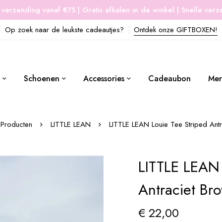
 verzending vanaf €75 | Gratis afhalen in de winkel | Snelle ver
Op zoek naar de leukste cadeautjes?
Ontdek onze GIFTBOXEN!
Schoenen
Accessories
Cadeaubon
Mer
Producten
LITTLE LEAN
LITTLE LEAN Louie Tee Striped Ant
LITTLE LEAN 
Antraciet Br
€
22,00