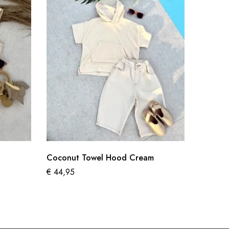
Coconut Towel Hood Cream
Denim G
€
44,95
€
39,95