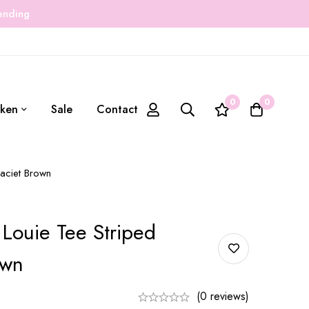
zending
0
0
ken
Sale
Contact
raciet Brown
Louie Tee Striped
own
(0 reviews)