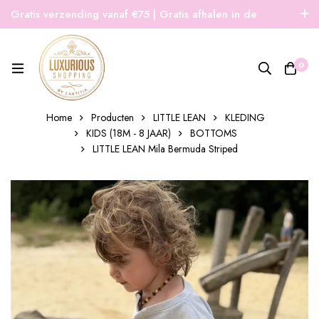
Gratis verzending vanaf €75 | Gratis afhalen in de
winkel | Snelle verzending
0
Home
Producten
LITTLE LEAN
KLEDING
KIDS (18M - 8 JAAR)
BOTTOMS
LITTLE LEAN Mila Bermuda Striped