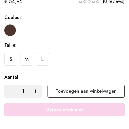
€
54,95
(0 reviews)
Couleur:
Taille:
S
M
L
Aantal
Toevoegen aan winkelwagen
Meteen afrekenen