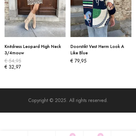
Knitdress Leopard High Neck
Doorstikt Vest Herm Look A
3/4mouw
Like Blue
€
54,95
€
79,95
€
32,97
Copyright © 2025. All rights reserved.
0
0