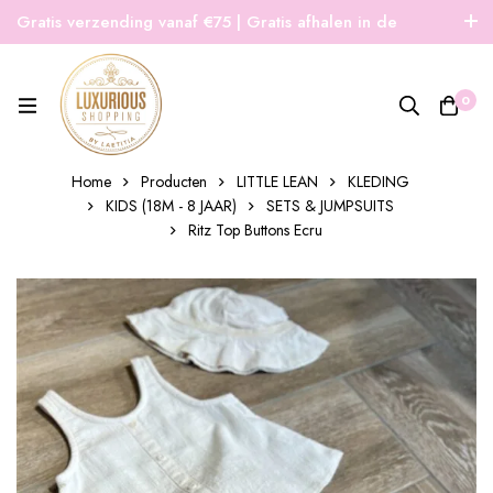
Gratis verzending vanaf €75 | Gratis afhalen in de
winkel | Snelle verzending
0
Home
Producten
LITTLE LEAN
KLEDING
KIDS (18M - 8 JAAR)
SETS & JUMPSUITS
Ritz Top Buttons Ecru