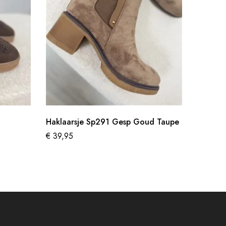
Haklaarsje Sp291 Gesp Goud Taupe
Slingba
€
39,95
€
27,50