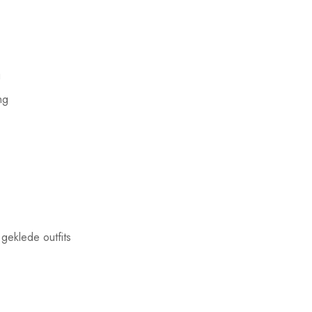
g
ng
geklede outfits