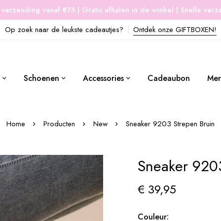
 verzending vanaf €75 | Gratis afhalen in de winkel | Snelle ver
Op zoek naar de leukste cadeautjes?
Ontdek onze GIFTBOXEN!
Schoenen
Accessories
Cadeaubon
Mer
Home
Producten
New
Sneaker 9203 Strepen Bruin
Sneaker 9203
€
39,95
Couleur: