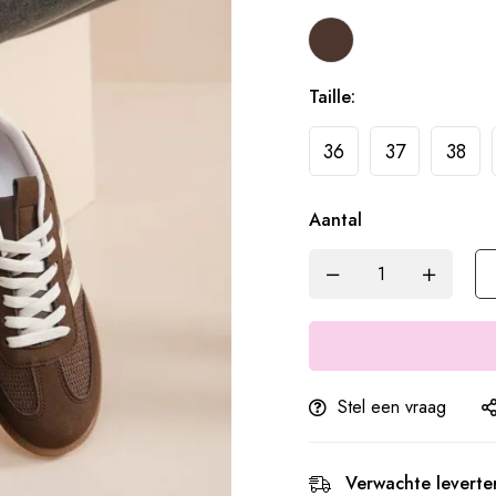
Taille:
36
37
38
Aantal
Stel een vraag
Verwachte leverter