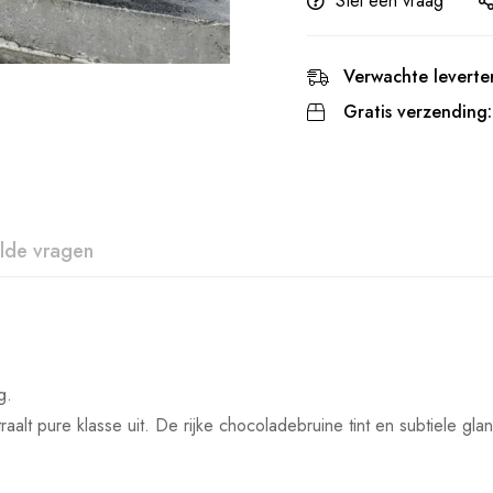
Stel een vraag
Verwachte leverter
Gratis verzending:
lde vragen
g.
lt pure klasse uit. De rijke chocoladebruine tint en subtiele glans