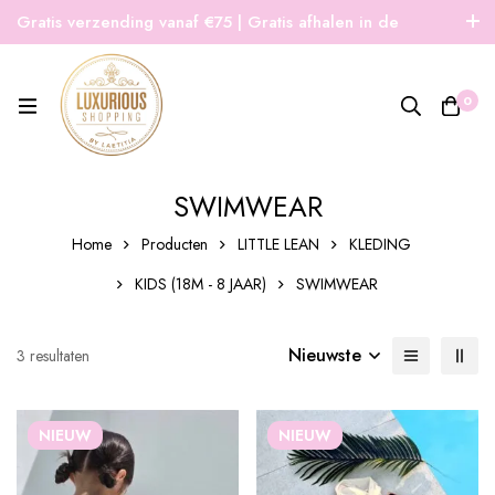
Gratis verzending vanaf €75 | Gratis afhalen in de
winkel | Snelle verzending
0
SWIMWEAR
Home
Producten
LITTLE LEAN
KLEDING
KIDS (18M - 8 JAAR)
SWIMWEAR
Nieuwste
Gesorteerd
3 resultaten
op
nieuwste
NIEUW
NIEUW