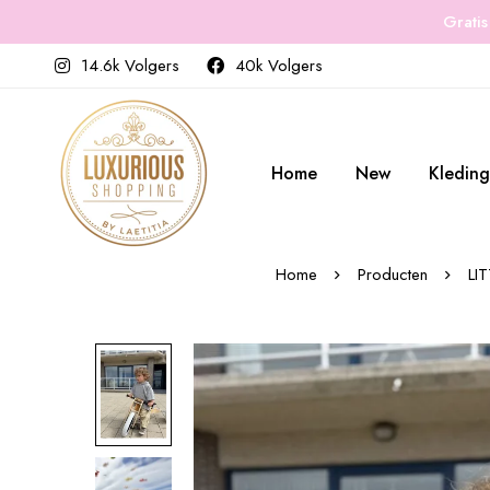
Gratis
14.6k Volgers
40k Volgers
Home
New
Kleding
Home
Producten
LI