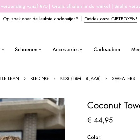
 verzending vanaf €75 | Gratis afhalen in de winkel | Snelle ver
Op zoek naar de leukste cadeautjes?
Ontdek onze GIFTBOXEN!
Schoenen
Accessories
Cadeaubon
Mer
TTLE LEAN
KLEDING
KIDS (18M - 8 JAAR)
SWEATERS
Coconut Tow
€
44,95
Color: