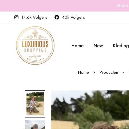
Gratis
14.6k Volgers
40k Volgers
Home
New
Kleding
Home
Producten