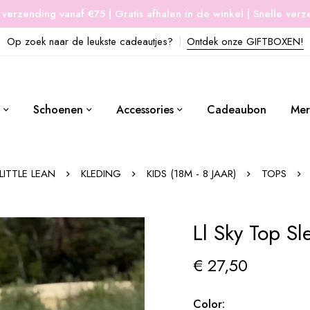
 verzending vanaf €75 | Gratis afhalen in de winkel | Snelle ver
Op zoek naar de leukste cadeautjes?
Ontdek onze GIFTBOXEN!
Schoenen
Accessories
Cadeaubon
Mer
LITTLE LEAN
KLEDING
KIDS (18M - 8 JAAR)
TOPS
Ll Sky Top Sl
€
27,50
Color: