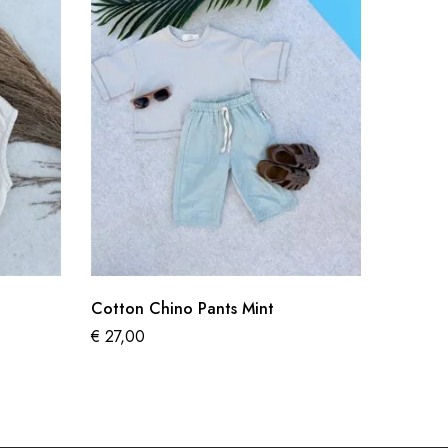
Cotton Chino Pants Mint
Coco Kn
€
27,00
€
35,95