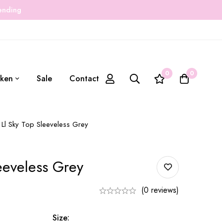
zending
0
0
ken
Sale
Contact
Ll Sky Top Sleeveless Grey
eeveless Grey
(0 reviews)
Size: