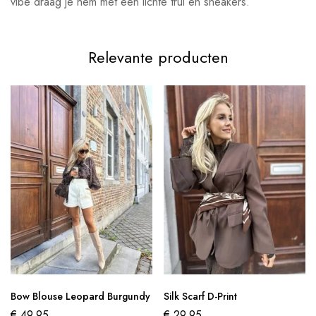
vibe draag je hem met een lichte trui en sneakers.
Relevante producten
Bow Blouse Leopard Burgundy
Silk Scarf D-Print
€
49,95
€
29,95