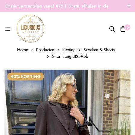
Gratis verzending vanaf €75 | Gratis afhalen in de
winkel | Snelle verzending
0
Home
Producten
Kleding
Broeken & Shorts
Short Long St2595b
40% KORTING