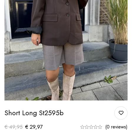
Short Long St2595b
€
49,95
€
29,97
(0 reviews)